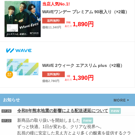
当店人気No.1!
WAVEワンデー プレミアム 90枚入り（×2箱）
送料無料!
1,890円
30枚
あたり
価格11,340円
WAVE 2ウィーク エアスリム plus（×2箱）
送料無料!
1,390円
1箱
あたり
価格2,780円
お知らせ
MORE
令和8年熊本地震の影響による配送遅延について
new
07.29
新商品の取り扱いを開始しました
new
07.22
ずっと快適。1日が変わる、クリアな視界へ。
乱視の瞳に安定した見え方とより多くの酸素を提供するクラ