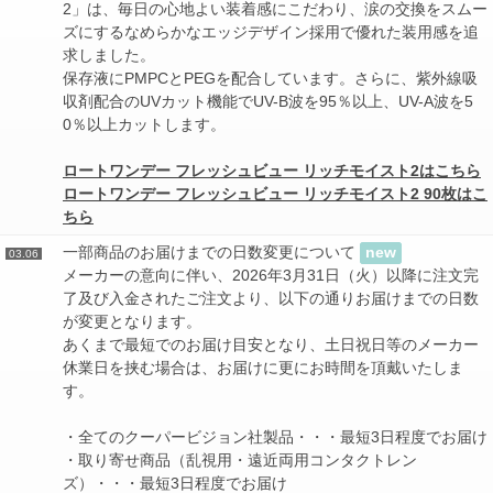
2」は、毎日の心地よい装着感にこだわり、涙の交換をスムー
ズにするなめらかなエッジデザイン採用で優れた装用感を追
求しました。
保存液にPMPCとPEGを配合しています。さらに、紫外線吸
収剤配合のUVカット機能でUV-B波を95％以上、UV-A波を5
0％以上カットします。
ロートワンデー フレッシュビュー リッチモイスト2はこちら
ロートワンデー フレッシュビュー リッチモイスト2 90枚はこ
ちら
一部商品のお届けまでの日数変更について
new
03.06
メーカーの意向に伴い、2026年3月31日（火）以降に注文完
了及び入金されたご注文より、以下の通りお届けまでの日数
が変更となります。
あくまで最短でのお届け目安となり、土日祝日等のメーカー
休業日を挟む場合は、お届けに更にお時間を頂戴いたしま
す。
・全てのクーパービジョン社製品・・・最短3日程度でお届け
・取り寄せ商品（乱視用・遠近両用コンタクトレン
ズ）・・・最短3日程度でお届け