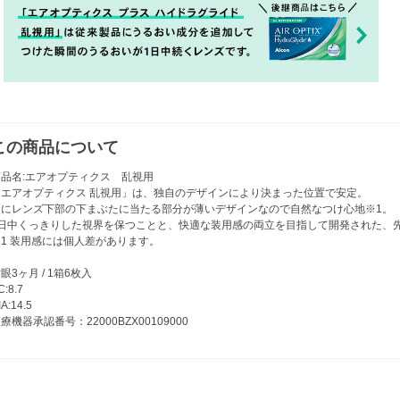
この商品について
商品名:エアオプティクス 乱視用
「エアオプティクス 乱視用」は、独自のデザインにより決まった位置で安定。
更にレンズ下部の下まぶたに当たる部分が薄いデザインなので自然なつけ心地※1。
1日中くっきりした視界を保つことと、快適な装用感の両立を目指して開発された、
※1 装用感には個人差があります。
眼3ヶ月 / 1箱6枚入
C:8.7
IA:14.5
療機器承認番号：22000BZX00109000