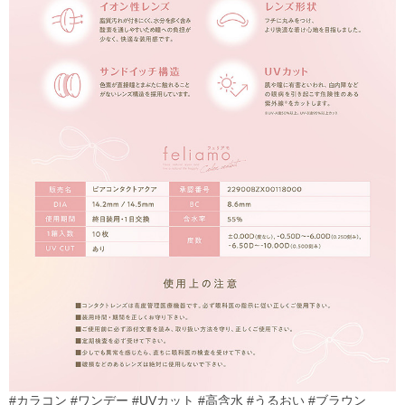
#カラコン #ワンデー #UVカット #高含水 #うるおい #ブラウン