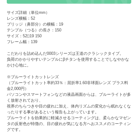
サイズ詳細（単位mm）
レンズ横幅：52
ブリッジ（鼻部分）の横幅：19
テンプル（つる）の長さ：150
サイズ：52□19 150
フレーム幅：139
こだわりを詰め込んだ0003シリーズは王道のクラシックタイプ。
負荷のかかりやすいテンプルにβチタンを使用することでしなやかな
かけ心地に。
※ブルーライトカットレンズ
（ブルーライトカット率約33％：屈折率1.60非球面レンズ プラス料
金2,000円）
パソコンやスマートフォンなどの液晶画面からは、ブルーライトが多
く放射されており、
視界のちらつきや目の疲れに加え、体内リズムの変化から眠れなくな
ったりする事があるという報告も上がっています。
ブルーライトを効果的に軽減させるコーティングは、柔らかなマゼン
タの反射色が特徴の、目の疲れが気になる方へおススメのコーティン
グです。