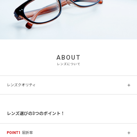
ABOUT
レンズについて
レンズクオリティ
スタンダ
薄型非球
ード
機能一覧
面
レンズ選びの3つのポイント！
球面レン
レンズ
ズ
POINT1
屈折率
ハードコート