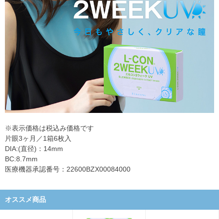
※表示価格は税込み価格です
片眼3ヶ月／1箱6枚入
DIA:(直径)：14mm
BC:8.7mm
医療機器承認番号：22600BZX00084000
オススメ商品