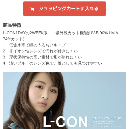
商品特徴
L-CON1DAYの2WEEK版 紫外線カット機能(UV-B 90% UV-A
74%カット)
1、低含水率で瞳のうるおいキープ
2、非イオン性レンズで汚れが付きにくい
3、形状保持性の高い素材で形が崩れにくい
4、淡いブルーのレンズ色で、落としても見つけやすい