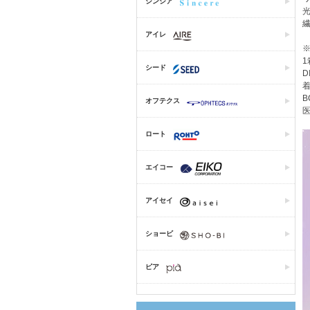
シンシア
光
アイレ
1
シード
D
着
B
オフテクス
医
ロート
エイコー
アイセイ
ショービ
ピア