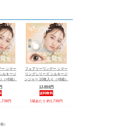
ー シマー
フェアリーワンデー シマー
シルキージ
リングシリーズ シルキージ
り（×6箱）
ンジャー 10枚入り（×8箱）
8円
13,904円
,738円
1箱あたり:約1,738円
2箱）