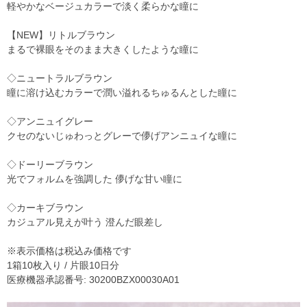
軽やかなベージュカラーで淡く柔らかな瞳に
【NEW】リトルブラウン
まるで裸眼をそのまま大きくしたような瞳に
◇ニュートラルブラウン
瞳に溶け込むカラーで潤い溢れるちゅるんとした瞳に
◇アンニュイグレー
クセのないじゅわっとグレーで儚げアンニュイな瞳に
◇ドーリーブラウン
光でフォルムを強調した 儚げな甘い瞳に
◇カーキブラウン
カジュアル見えが叶う 澄んだ眼差し
※表示価格は税込み価格です
1箱10枚入り / 片眼10日分
医療機器承認番号: 30200BZX00030A01