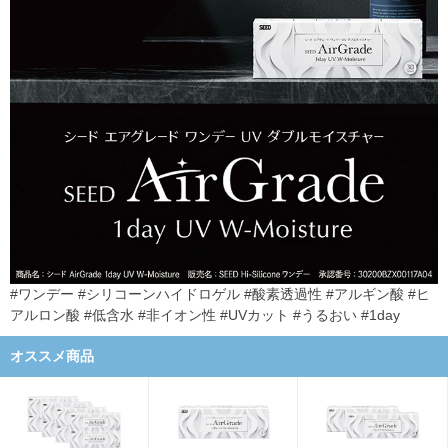
#ワンデー #シリコーンハイドロゲル #酸素透過性 #アルギン酸 #ヒ
アルロン酸 #低含水 #非イオン性 #UVカット #うるおい #1day
オススメ商品