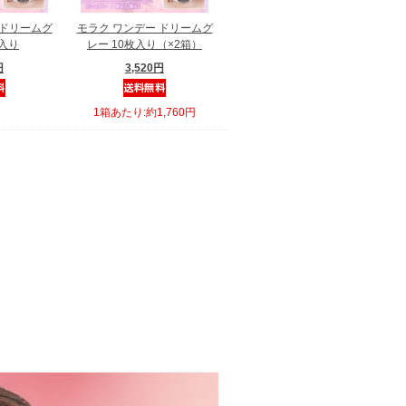
 ドリームグ
モラク ワンデー ドリームグ
枚入り
レー 10枚入り（×2箱）
円
3,520円
1箱あたり:約1,760円