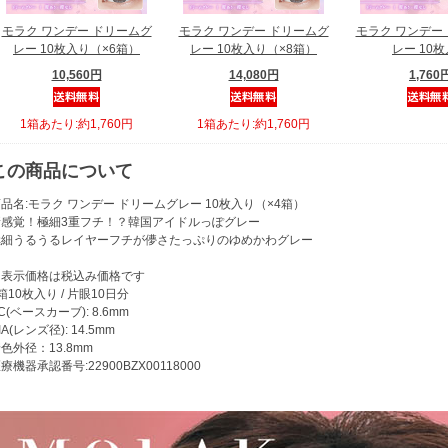
モラク ワンデー ドリームグ
モラク ワンデー ドリームグ
モラク ワンデー
レー 10枚入り（×6箱）
レー 10枚入り（×8箱）
レー 10
10,560円
14,080円
1,760
1箱あたり:約1,760円
1箱あたり:約1,760円
この商品について
品名:モラク ワンデー ドリームグレー 10枚入り（×4箱）
新感覚！極細3重フチ！？韓国アイドルっぽグレー
極細うるうるレイヤーフチが儚さたっぷりのゆめかわグレー
※表示価格は税込み価格です
箱10枚入り / 片眼10日分
C(ベースカーブ): 8.6mm
IA(レンズ径): 14.5mm
色外径：13.8mm
療機器承認番号:22900BZX00118000