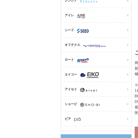
シンシア
アイレ
シード
オフテクス
ロート
商
エイコー
アイセイ
1
B
D
ショービ
着
医
ピア