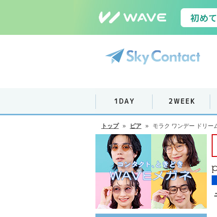
トップ
»
ピア
»
モラク ワンデー ドリー