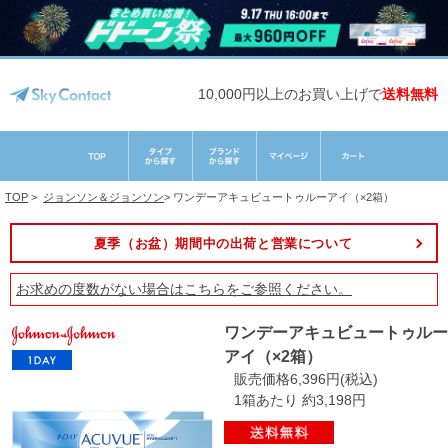
10,000円以上のお買い上げで
送料無料
TOP
>
ジョンソン＆ジョンソン
>
ワンデーアキュビュートゥルーアイ（×2箱）
夏季（お盆）期間中の出荷と営業について
お求めの度数がない場合は
こちら
をご参照ください。
ワンデーアキュビュートゥルー
アイ（×2箱）
販売価格6,396円(税込)
1箱あたり 約3,198円