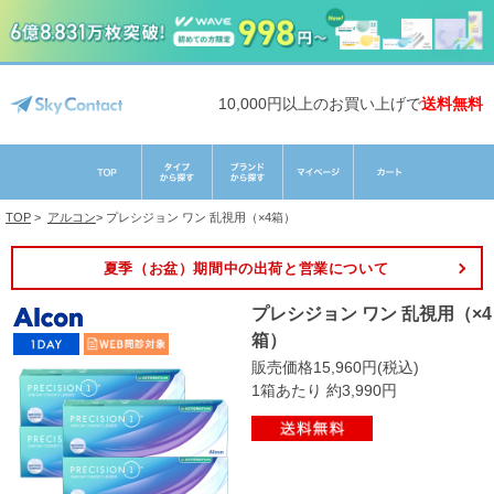
10,000円以上のお買い上げで
送料無料
TOP
>
アルコン
>
プレシジョン ワン 乱視用（×4箱）
夏季（お盆）期間中の出荷と営業について
プレシジョン ワン 乱視用（×4
箱）
販売価格15,960円(税込)
1箱あたり 約3,990円