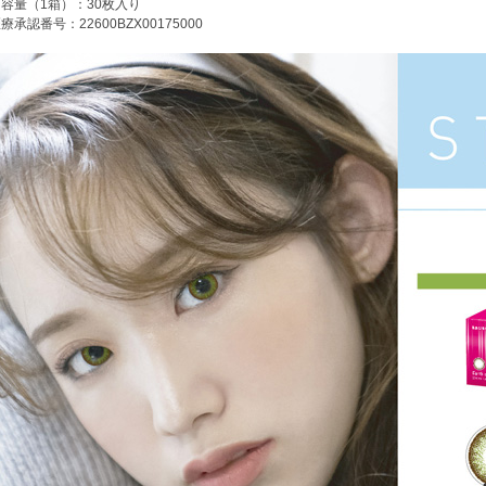
容量（1箱）：30枚入り
療承認番号：22600BZX00175000