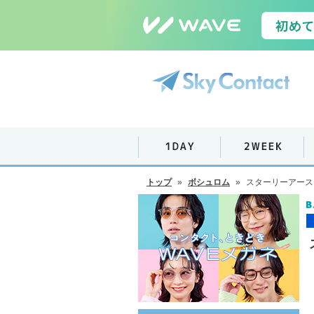
トップ
»
ボシュロム
»
スターリーアース 