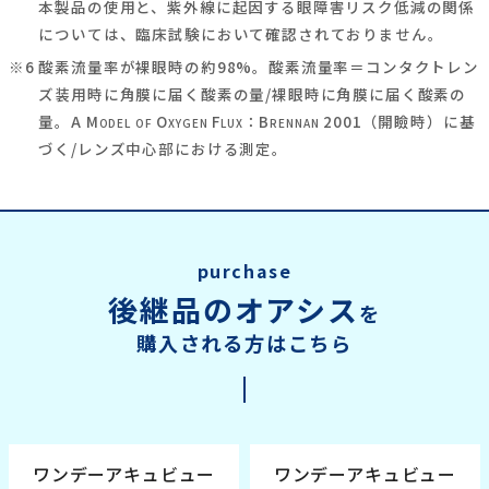
本製品の使用と、紫外線に起因する眼障害リスク低減の関係
については、臨床試験において確認されておりません。
※6
酸素流量率が裸眼時の約98%。酸素流量率＝コンタクトレン
ズ装用時に角膜に届く酸素の量/裸眼時に角膜に届く酸素の
量。A M
O
F
：B
2001（開瞼時）に基
ODEL
OF
XYGEN
LUX
RENNAN
づく/レンズ中心部における測定。
purchase
後継品のオアシス
を
購入される方はこちら
ワンデーアキュビュー
ワンデーアキュビュー