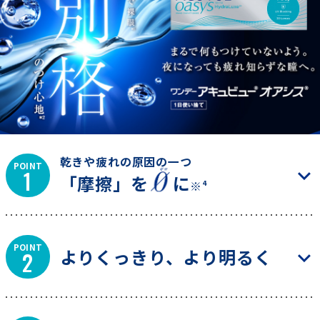
乾きや疲れの原因の一つ
POINT
1
「摩擦」を
に
※⁴
POINT
よりくっきり、より明るく
2