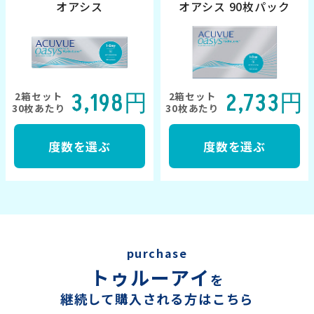
オアシス
オアシス 90枚パック
3,198円
2,733円
2箱セット
2箱セット
30枚あたり
30枚あたり
度数を選ぶ
度数を選ぶ
purchase
トゥルーアイ
を
継続して購入される方はこちら