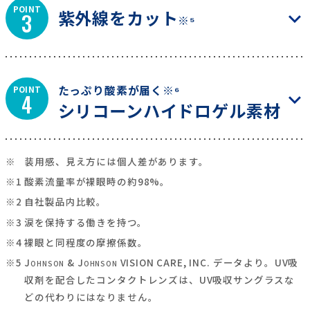
POINT
紫外線をカット
3
※⁵
たっぷり酸素が届く※⁶
POINT
4
シリコーンハイドロゲル素材
※
装用感、見え方には個人差があります。
※1
酸素流量率が裸眼時の約98%。
※2
自社製品内比較。
※3
涙を保持する働きを持つ。
※4
裸眼と同程度の摩擦係数。
※5
J
& J
VISION CARE, INC. データより。UV吸
OHNSON
OHNSON
収剤を配合したコンタクトレンズは、UV吸収サングラスな
どの代わりにはなりません。