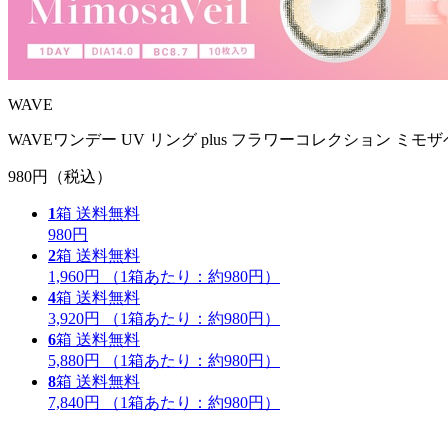
WAVE
WAVEワンデー UV リング plus フラワーコレクション ミモザ
980円
（税込）
1
箱
送料無料
980円
2
箱
送料無料
1,960円
（1箱あたり：
約980円
）
4
箱
送料無料
3,920円
（1箱あたり：
約980円
）
6
箱
送料無料
5,880円
（1箱あたり：
約980円
）
8
箱
送料無料
7,840円
（1箱あたり：
約980円
）