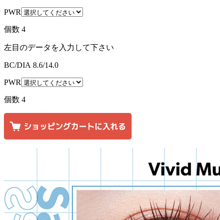
PWR
個数
4
左目のデータを入力して下さい
BC/DIA
8.6/14.0
PWR
個数
4